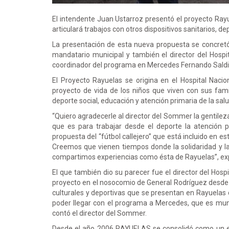
El intendente Juan Ustarroz presentó el proyecto Rayu
articulará trabajos con otros dispositivos sanitarios, d
La presentación de esta nueva propuesta se concretó
mandatario municipal y también el director del Hosp
coordinador del programa en Mercedes Fernando Saldiv
El Proyecto Rayuelas se origina en el Hospital Nac
proyecto de vida de los niños que viven con sus famil
deporte social, educación y atención primaria de la salu
“Quiero agradecerle al director del Sommer la gentile
que es para trabajar desde el deporte la atención p
propuesta del “fútbol callejero” que está incluido en 
Creemos que vienen tiempos donde la solidaridad y la 
compartimos experiencias como ésta de Rayuelas”, expl
El que también dio su parecer fue el director del Ho
proyecto en el nosocomio de General Rodríguez desde 
culturales y deportivas que se presentan en Rayuelas
poder llegar con el programa a Mercedes, que es mun
contó el director del Sommer.
Desde el año 2006 RAYUELAS se consolidó como un es