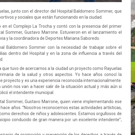
elas, junto con el director del Hospital Baldomero Sommer, que
eportivos y sociales que están funcionando en la ciudad.
 en el Complejo La Trocha y contó con la presencia del primer
ital Sommer, Gustavo Marrone. Estuvieron en el lanzamiento el
ia y la coordinadora de Deportes Mariana Saboredo.
ional Baldomero Sommer con la necesidad de trabajar sobre el
ias dentro del Hospital y en la zona de influencia a través del
d.
za que tuvo de acercarnos a la ciudad un proyecto como Rayuelas
rimaria de la salud y otros aspectos. Yo hace años conocí la
este proyecto y es una experiencia reconocida internacionalmente.
unión nos van a hacer salir de la situación actual y más aún si
icó el intendente municipal.
spital Sommer, Gustavo Marrone, quien viene implementando ese
hace años. “Nosotros reconocemos estas actividades artísticas,
 como derechos de niños y adolescentes. Estamos orgullosos de
icipio conducido de gran manera por un excelente intendente”,
pacio de promoción y prevención de los derechos a través de