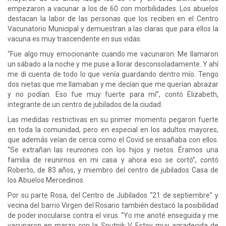
empezaron a vacunar a los de 60 con morbilidades. Los abuelos
destacan la labor de las personas que los reciben en el Centro
Vacunatorio Municipal y demuestran a las claras que para ellos la
vacuna es muy trascendente en sus vidas.
“Fue algo muy emocionante cuando me vacunaron. Me llamaron
un sábado a la noche y me puse a llorar desconsoladamente. Y ahí
me di cuenta de todo lo que venía guardando dentro mío. Tengo
dos nietas que me llamaban y me decían que me querían abrazar
y no podían. Eso fue muy fuerte para mí”, contó Elizabeth,
integrante de un centro de jubilados de la ciudad.
Las medidas restrictivas en su primer momento pegaron fuerte
en toda la comunidad, pero en especial en los adultos mayores,
que además veían de cerca como el Covid se ensañaba con ellos.
“Se extrañan las reuniones con los hijos y nietos. Éramos una
familia de reunirnos en mi casa y ahora eso se cortó”, contó
Roberto, de 83 años, y miembro del centro de jubilados Casa de
los Abuelos Mercedinos.
Por su parte Rosa, del Centro de Jubilados “21 de septiembre” y
vecina del barrio Virgen del Rosario también destacó la posibilidad
de poder inocularse contra el virus. “Yo me anoté enseguida y me
vacunaron en marzo con la Sputnik V. Estoy muy agradecida de