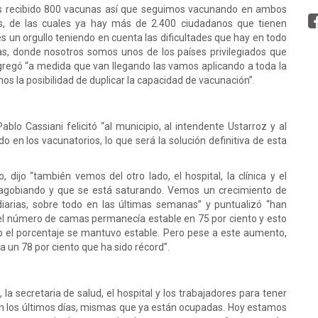
mos recibido 800 vacunas así que seguimos vacunando en ambos
as, de las cuales ya hay más de 2.400 ciudadanos que tienen
s un orgullo teniendo en cuenta las dificultades que hay en todo
s, donde nosotros somos unos de los países privilegiados que
regó “a medida que van llegando las vamos aplicando a toda la
os la posibilidad de duplicar la capacidad de vacunación”.
Pablo Cassiani felicitó “al municipio, al intendente Ustarroz y al
o en los vacunatorios, lo que será la solución definitiva de esta
dijo “también vemos del otro lado, el hospital, la clínica y el
 agobiando y que se está saturando. Vemos un crecimiento de
iarias, sobre todo en las últimas semanas” y puntualizó “han
el número de camas permanecía estable en 75 por ciento y esto
 el porcentaje se mantuvo estable. Pero pese a este aumento,
 a un 78 por ciento que ha sido récord”.
a secretaria de salud, el hospital y los trabajadores para tener
n los últimos días, mismas que ya están ocupadas. Hoy estamos