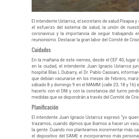
El intendente Ustarroz, el secretario de salud Pisapia 
el esfuerzo del sistema de salud, la unión de nues
coronavirus y la importancia de seguir trabajando e
reunionismo. Destacar la gran labor del Comité de Crisi
Cuidados
En la mañana de este viernes, desde el CEF 40, lugar
en la ciudad, el intendente Juan Ignacio Ustarroz junt
hospital Blas L Dubarry, el Dr. Pablo Cassiani, infor
que debían vacunarse en los meses de febrero, marzo y
sábado 8 y domingo 9 en el MAMM (calle 23, 18 y 16) e
hacerlo con el DNI y con la constancia del turno perd
medidas que se dispondrán a través del Comité de Crisi
Planificación
El intendente Juan Ignacio Ustarroz expresó “yo quie
trazamos, cuando dijimos que íbamos a hacer un vacu
la gente. Cuando nos planteamos incrementar más can
el dispositivo del SAME e incorporamos más personal