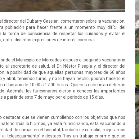
y el director del Dubarry Cassiani comentaron sobre la vacunación,
tra población para hacer frente a un momento muy difícil del
n la toma de consciencia de respetar los cuidados y evitar el
s, entre distintas expresiones de interés comunal.
 donde el Municipio de Mercedes dispuso el segundo vacunatorio
o al secretario de salud, el Dr. Néstor Pisapia y el director del
maron la posibilidad de que aquellas personas mayores de 60 años
 abril, teniendo turno, y no lo hayan hecho, podrán hacerlo el
n el horario de 10:00 a 17:00 horas. Quienes concurran deberán
ido. Además, los funcionarios dieron a conocer las importantes
s a partir de este 7 de mayo por el periodo de 15 días.
ro destacar que se vienen cumpliendo con los objetivos que nos
natorio más lo hicimos, ya está funcionando, está vacunando a
tidad de camas en el hospital, también se cumplió, mejoramos
 al teleseguimiento” y destacó “hay un trabajo enorme que se