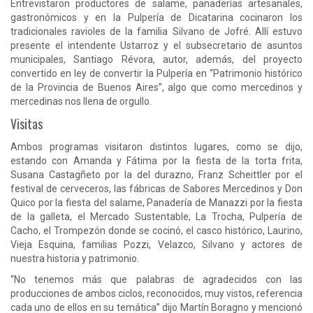
Entrevistaron productores de salame, panaderías artesanales,
gastronómicos y en la Pulpería de Dicatarina cocinaron los
tradicionales ravioles de la familia Silvano de Jofré. Allí estuvo
presente el intendente Ustarroz y el subsecretario de asuntos
municipales, Santiago Révora, autor, además, del proyecto
convertido en ley de convertir la Pulpería en “Patrimonio histórico
de la Provincia de Buenos Aires”, algo que como mercedinos y
mercedinas nos llena de orgullo.
Visitas
Ambos programas visitaron distintos lugares, como se dijo,
estando con Amanda y Fátima por la fiesta de la torta frita,
Susana Castagñeto por la del durazno, Franz Scheittler por el
festival de cerveceros, las fábricas de Sabores Mercedinos y Don
Quico por la fiesta del salame, Panadería de Manazzi por la fiesta
de la galleta, el Mercado Sustentable, La Trocha, Pulpería de
Cacho, el Trompezón donde se cocinó, el casco histórico, Laurino,
Vieja Esquina, familias Pozzi, Velazco, Silvano y actores de
nuestra historia y patrimonio.
“No tenemos más que palabras de agradecidos con las
producciones de ambos ciclos, reconocidos, muy vistos, referencia
cada uno de ellos en su temática” dijo Martín Boragno y mencionó