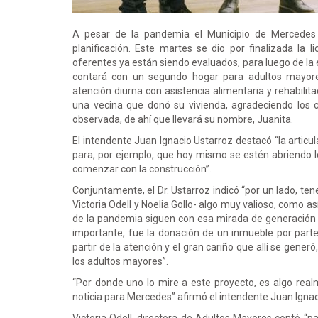
A pesar de la pandemia el Municipio de Mercedes 
planificación. Este martes se dio por finalizada la l
oferentes ya están siendo evaluados, para luego de la
contará con un segundo hogar para adultos mayores
atención diurna con asistencia alimentaria y rehabilit
una vecina que donó su vivienda, agradeciendo los cu
observada, de ahí que llevará su nombre, Juanita.
El intendente Juan Ignacio Ustarroz destacó “la articu
para, por ejemplo, que hoy mismo se estén abriendo los
comenzar con la construcción”.
Conjuntamente, el Dr. Ustarroz indicó “por un lado, t
Victoria Odell y Noelia Gollo- algo muy valioso, como a
de la pandemia siguen con esa mirada de generación d
importante, fue la donación de un inmueble por parte 
partir de la atención y el gran cariño que allí se gene
los adultos mayores”.
“Por donde uno lo mire a este proyecto, es algo rea
noticia para Mercedes” afirmó el intendente Juan Ign