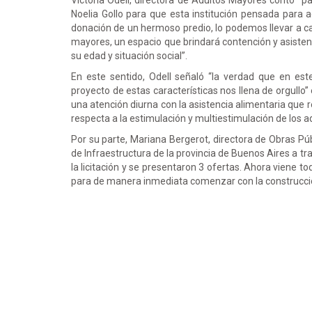
Victoria Odell, directora de Adultos Mayores contó “p
Noelia Gollo para que esta institución pensada para a
donación de un hermoso predio, lo podemos llevar a ca
mayores, un espacio que brindará contención y asistenc
su edad y situación social”.
En este sentido, Odell señaló “la verdad que en e
proyecto de estas características nos llena de orgull
una atención diurna con la asistencia alimentaria que r
respecta a la estimulación y multiestimulación de los a
Por su parte, Mariana Bergerot, directora de Obras Púb
de Infraestructura de la provincia de Buenos Aires a t
la licitación y se presentaron 3 ofertas. Ahora viene t
para de manera inmediata comenzar con la construcc