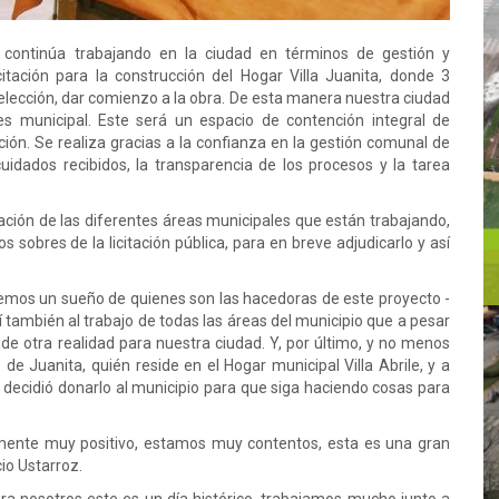
continúa trabajando en la ciudad en términos de gestión y
icitación para la construcción del Hogar Villa Juanita, donde 3
 elección, dar comienzo a la obra. De esta manera nuestra ciudad
 municipal. Este será un espacio de contención integral de
ación. Se realiza gracias a la confianza en la gestión comunal de
idados recibidos, la transparencia de los procesos y la tarea
lación de las diferentes áreas municipales que están trabajando,
 sobres de la licitación pública, para en breve adjudicarlo y así
enemos un sueño de quienes son las hacedoras de este proyecto -
sí también al trabajo de todas las áreas del municipio que a pesar
e otra realidad para nuestra ciudad. Y, por último, y no menos
de Juanita, quién reside en el Hogar municipal Villa Abrile, y a
ró, decidió donarlo al municipio para que siga haciendo cosas para
lmente muy positivo, estamos muy contentos, esta es una gran
acio Ustarroz.