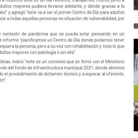
ara nosotros este es un día histórico, trabajamos mucho junto a
dultos mayores pudiera llevarse adelante, y dónde gracias a la
bo” y agregó “este va a ser el primer Centro de Día para adultos
ia a todas aquellas personas en situación de vulnerabilidad, por
ste contexto de pandemia que se pueda estar pensando en un
o” e informó “planificamos un Centro de Día donde podamos tener
equiera la persona, pero a su vez con rehabilitación y todo lo que
dultos mayores con patología o sin ella”.
licas, indicó “este es un convenio que se firmó con el Ministerio
ravés del fondo de infraestructura municipal 2021, donde abrimos
odo el procedimiento de dictamen técnico y a esperar al oferente,
ión”.