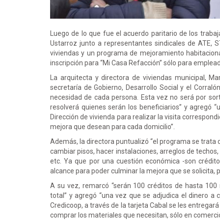
Luego de lo que fue el acuerdo paritario de los traba
Ustarroz junto a representantes sindicales de ATE
viviendas y un programa de mejoramiento habitacional
inscripción para “Mi Casa Refacción” sólo para emplea
La arquitecta y directora de viviendas municipal, M
secretaría de Gobierno, Desarrollo Social y el Corraló
necesidad de cada persona. Esta vez no será por sort
resolverá quienes serán los beneficiarios” y agregó “
Dirección de vivienda para realizar la visita correspond
mejora que desean para cada domicilio”.
Además, la directora puntualizó “el programa se trata d
cambiar pisos, hacer instalaciones, arreglos de techos,
etc. Ya que por una cuestión económica -son crédito
alcance para poder culminar la mejora que se solicita,
A su vez, remarcó “serán 100 créditos de hasta 100 
total” y agregó “una vez que se adjudica el dinero a 
Credicoop, a través de la tarjeta Cabal se les entregará
comprar los materiales que necesitan, sólo en comercios