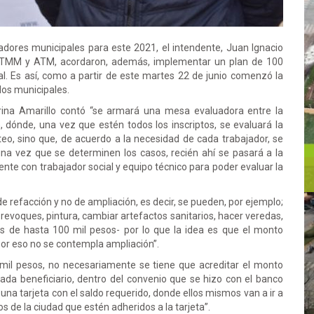
jadores municipales para este 2021, el intendente, Juan Ignacio
, STMM y ATM, acordaron, además, implementar un plan de 100
. Es así, como a partir de este martes 22 de junio comenzó la
dos municipales.
arina Amarillo contó “se armará una mesa evaluadora entre la
n, dónde, una vez que estén todos los inscriptos, se evaluará la
eo, sino que, de acuerdo a la necesidad de cada trabajador, se
una vez que se determinen los casos, recién ahí se pasará a la
iente con trabajador social y equipo técnico para poder evaluar la
e refacción y no de ampliación, es decir, se pueden, por ejemplo;
 revoques, pintura, cambiar artefactos sanitarios, hacer veredas,
s de hasta 100 mil pesos- por lo que la idea es que el monto
 por eso no se contempla ampliación”.
mil pesos, no necesariamente se tiene que acreditar el monto
cada beneficiario, dentro del convenio que se hizo con el banco
 una tarjeta con el saldo requerido, donde ellos mismos van a ir a
 de la ciudad que estén adheridos a la tarjeta”.