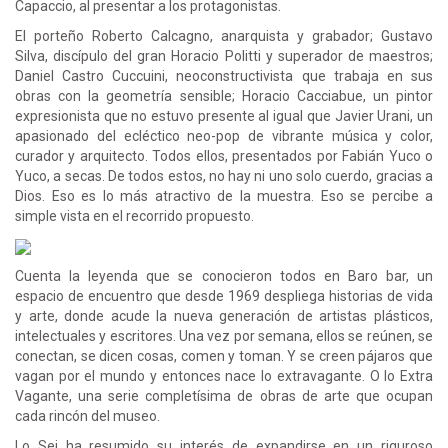
Capaccio, al presentar a los protagonistas.
El porteño Roberto Calcagno, anarquista y grabador; Gustavo
Silva, discípulo del gran Horacio Politti y superador de maestros;
Daniel Castro Cuccuini, neoconstructivista que trabaja en sus
obras con la geometría sensible; Horacio Cacciabue, un pintor
expresionista que no estuvo presente al igual que Javier Urani, un
apasionado del ecléctico neo-pop de vibrante música y color,
curador y arquitecto. Todos ellos, presentados por Fabián Yuco o
Yuco, a secas. De todos estos, no hay ni uno solo cuerdo, gracias a
Dios. Eso es lo más atractivo de la muestra. Eso se percibe a
simple vista en el recorrido propuesto.
Cuenta la leyenda que se conocieron todos en Baro bar, un
espacio de encuentro que desde 1969 despliega historias de vida
y arte, donde acude la nueva generación de artistas plásticos,
intelectuales y escritores. Una vez por semana, ellos se reúnen, se
conectan, se dicen cosas, comen y toman. Y se creen pájaros que
vagan por el mundo y entonces nace lo extravagante. O lo Extra
Vagante, una serie completísima de obras de arte que ocupan
cada rincón del museo.
Lo Sei ha resumido su interés de expandirse en un riguroso