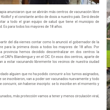
Pisapia anunciaron que se abrirán más centros de vacunación libre
Kicillof y el constante arribo de dosis a nuestro país. Será desde
citar a todo el gran equipo de salud que tiene el municipio de
d. Es para todos los mayores de 18 años.
partir del día viernes contar como lo anunció el gobernador de la
bre para la primera dosis a todos los mayores de 18 años. Por
la provincia hemos decidido descentralizar en dos centros la
 el CAPs Blandengue y en el CIC. En esos dos centros, aparte de
an a estar vacunando libremente los vecinos de nuestra ciudad
edado alguien que no ha podido concurrir a los turnos asignados,
ue se inscribieron, van a poder ser vacunados nuevamente y todo
 concurrir, sin haberse inscripto: se lo inscribe en el momento y
nados, más protección vamos a tener y menos circulación viral,