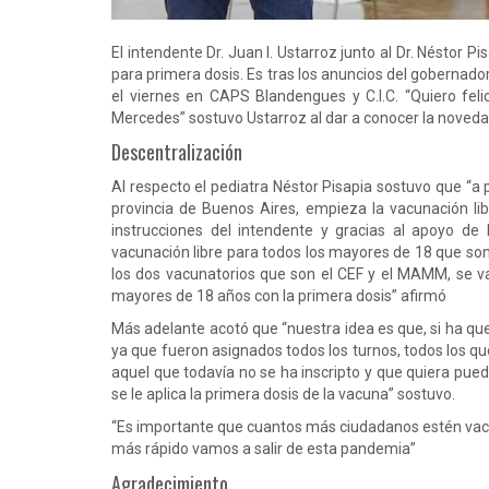
El intendente Dr. Juan I. Ustarroz junto al Dr. Néstor 
para primera dosis. Es tras los anuncios del gobernador 
el viernes en CAPS Blandengues y C.I.C. “Quiero feli
Mercedes” sostuvo Ustarroz al dar a conocer la noveda
Descentralización
Al respecto el pediatra Néstor Pisapia sostuvo que “a 
provincia de Buenos Aires, empieza la vacunación li
instrucciones del intendente y gracias al apoyo de 
vacunación libre para todos los mayores de 18 que son
los dos vacunatorios que son el CEF y el MAMM, se v
mayores de 18 años con la primera dosis” afirmó
Más adelante acotó que “nuestra idea es que, si ha qu
ya que fueron asignados todos los turnos, todos los q
aquel que todavía no se ha inscripto y que quiera puede
se le aplica la primera dosis de la vacuna” sostuvo.
“Es importante que cuantos más ciudadanos estén vacu
más rápido vamos a salir de esta pandemia”
Agradecimiento