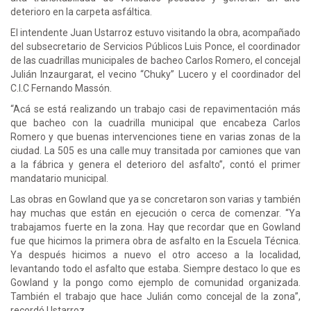
deterioro en la carpeta asfáltica.
El intendente Juan Ustarroz estuvo visitando la obra, acompañado
del subsecretario de Servicios Públicos Luis Ponce, el coordinador
de las cuadrillas municipales de bacheo Carlos Romero, el concejal
Julián Inzaurgarat, el vecino “Chuky” Lucero y el coordinador del
C.I.C Fernando Massón.
“Acá se está realizando un trabajo casi de repavimentación más
que bacheo con la cuadrilla municipal que encabeza Carlos
Romero y que buenas intervenciones tiene en varias zonas de la
ciudad. La 505 es una calle muy transitada por camiones que van
a la fábrica y genera el deterioro del asfalto”, contó el primer
mandatario municipal.
Las obras en Gowland que ya se concretaron son varias y también
hay muchas que están en ejecución o cerca de comenzar. “Ya
trabajamos fuerte en la zona. Hay que recordar que en Gowland
fue que hicimos la primera obra de asfalto en la Escuela Técnica.
Ya después hicimos a nuevo el otro acceso a la localidad,
levantando todo el asfalto que estaba. Siempre destaco lo que es
Gowland y la pongo como ejemplo de comunidad organizada.
También el trabajo que hace Julián como concejal de la zona”,
recordó Ustarroz.