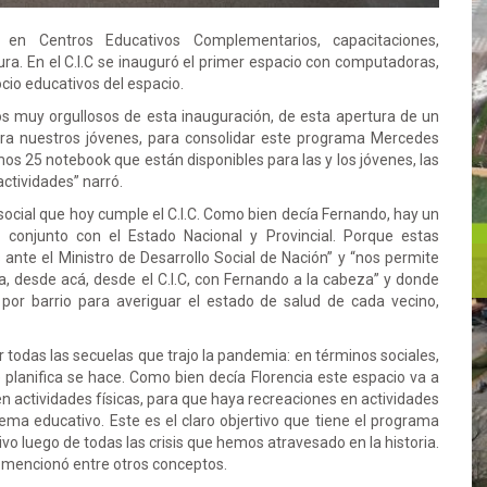
n Centros Educativos Complementarios, capacitaciones,
ura. En el C.I.C se inauguró el primer espacio con computadoras,
cio educativos del espacio.
os muy orgullosos de esta inauguración, de esta apertura de un
para nuestros jóvenes, para consolidar este programa Mercedes
 25 notebook que están disponibles para las y los jóvenes, las
actividades” narró.
social que hoy cumple el C.I.C. Como bien decía Fernando, hay un
n conjunto con el Estado Nacional y Provincial. Porque estas
ante el Ministro de Desarrollo Social de Nación” y “nos permite
, desde acá, desde el C.I.C, con Fernando a la cabeza” y donde
 por barrio para averiguar el estado de salud de cada vecino,
todas las secuelas que trajo la pandemia: en términos sociales,
planifica se hace. Como bien decía Florencia este espacio va a
en actividades físicas, para que haya recreaciones en actividades
ema educativo. Este es el claro objertivo que tiene el programa
o luego de todas las crisis que hemos atravesado en la historia.
, mencionó entre otros conceptos.