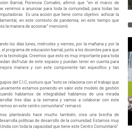
ión Barrial, Florencia Comalini, afirmó que “en el marco de
e venimos a anunciar para toda la comunidad, para todas las
computadoras. Es una acción que tiene como objetivo achicar la
undamental, en este contexto de pandemia, en este tiempo que
a es la manera de accionar” mencionó.
ndo los días lunes, miércoles y viernes, por la mañana y por la
, el programa de educación barrial, junto a los docentes para que
n la tecnología. Creemos que esto es muy importante para toda
uedan disfrutar de este espacio y puedan tener en cuenta para
la mejora manera y con este componente tan específico y tan
uipos del C.I.C, sostuvo que “esto se relaciona con el trabajo que
 nuevamente estamos poniendo en valor este modelo de gestión
 cuando hablamos de integralidad hablamos de una mirada
sarrollar tres días a la semana y vamos a colaborar con este
nemos en este centro comunitario” remarcó.
imos planteando hace mucho también, crea una brecha de
esarrolla políticas de desarrollo de la comunidad. Estamos muy
nida con toda la capacidad que tiene este Centro Comunitario”