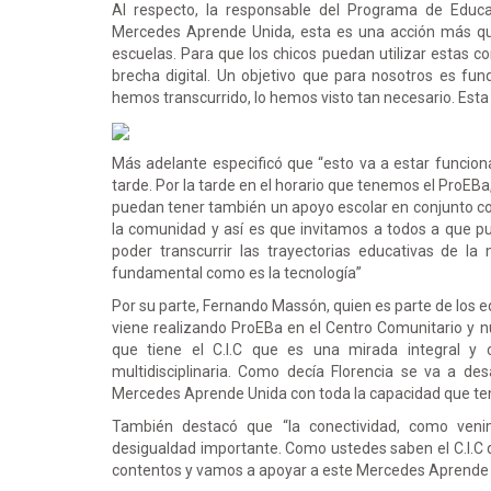
Al respecto, la responsable del Programa de Educac
Mercedes Aprende Unida, esta es una acción más qu
escuelas. Para que los chicos puedan utilizar estas 
brecha digital. Un objetivo que para nosotros es f
hemos transcurrido, lo hemos visto tan necesario. Est
Más adelante especificó que “esto va a estar funciona
tarde. Por la tarde en el horario que tenemos el ProEBa
puedan tener también un apoyo escolar en conjunto co
la comunidad y así es que invitamos a todos a que p
poder transcurrir las trayectorias educativas de 
fundamental como es la tecnología”
Por su parte, Fernando Massón, quien es parte de los eq
viene realizando ProEBa en el Centro Comunitario y
que tiene el C.I.C que es una mirada integral y
multidisciplinaria. Como decía Florencia se va a de
Mercedes Aprende Unida con toda la capacidad que te
También destacó que “la conectividad, como ven
desigualdad importante. Como ustedes saben el C.I.C d
contentos y vamos a apoyar a este Mercedes Aprende U