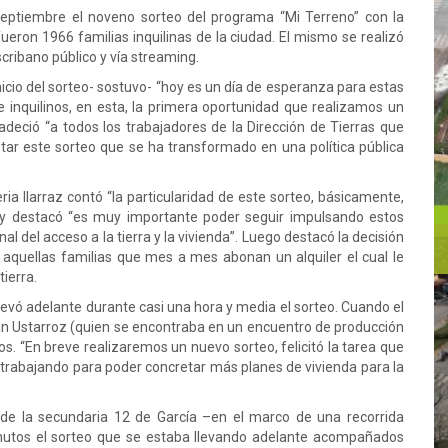
septiembre el noveno sorteo del programa “Mi Terreno” con la
 fueron 1966 familias inquilinas de la ciudad. El mismo se realizó
scribano público y vía streaming.
inicio del sorteo- sostuvo- “hoy es un día de esperanza para estas
 inquilinos, en esta, la primera oportunidad que realizamos un
deció “a todos los trabajadores de la Dirección de Tierras que
ar este sorteo que se ha transformado en una política pública
eria Ilarraz contó “la particularidad de este sorteo, básicamente,
 y destacó “es muy importante poder seguir impulsando estos
l del acceso a la tierra y la vivienda”. Luego destacó la decisión
 aquellas familias que mes a mes abonan un alquiler el cual le
tierra.
llevó adelante durante casi una hora y media el sorteo. Cuando el
n Ustarroz (quien se encontraba en un encuentro de producción
tos. “En breve realizaremos un nuevo sorteo, felicitó la tarea que
s trabajando para poder concretar más planes de vivienda para la
 de la secundaria 12 de García –en el marco de una recorrida
nutos el sorteo que se estaba llevando adelante acompañados