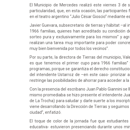
El Municipio de Mercedes realizó este viernes 3 de 
particularidad, que, en esta ocasión, las participantes
en el teatro argentino “Julio César Gioscio” mediante e
Javier Guevara, subsecretario de tierras y hábitat –al 
1966 familias, quienes han acreditado su condición de
sorteo pura y exclusivamente para los mismos” y agra
realizan una tarea muy importante para poder concret
muy bien bienvenida por todos los vecinos”.
Por su parte, la directora de Tierras del municipio, Val
es que tenemos el primer cupo para 1966 familias”
programas, porque se garantiza el derecho constituciona
del intendente Ustarroz de –en este caso- priorizar a
restringe las posibilidades de ahorrar para acceder a la 
Con la presencia del escribano Juan Pablo Giannini se 
mismo promediaba se hizo presente el intendente Jua
de La Trocha) para saludar y darle suerte a los inscrip
viene desarrollando la Dirección de Tierras y seguimo
ciudad”, enfatizó.
El toque de color de la jornada fue que estudiantes
educativa- estuvieron presenciando durante unos mi