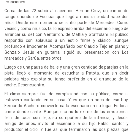
emociones.
Cerca de las 22 subió al escenario Hernán Cruz, un cantor de
tango oriundo de Escobar que llegó a nuestra ciudad hace dos
años. Desde ese momento se sintió parte de Mercedes. Como
vecino y como músico, tal lo expresó arriba del escenario, luego de
arrancar su set con Ventarrón, de Maffia y Staffolani. El público
respondió con aplausos a un estilo firme y clásico, aunque
profundo e imponente. Acompañado por Claudio Tejo en piano y
Gonzalo Jesús en guitarra, siguió su presentación con Los
mareados y Garúa, entre otros.
Luego de una pausa de baile y una gran cantidad de parejas en la
pista, llegó el momento de escuchar a Patota, que sin decir
palabra hizo explotar su tango preferido en el arranque de la
noche: Desencuentro.
El clima siempre fue de complicidad con su público, como si
estuviera cantando en su casa. Y es que un poco de eso hay.
Fernando Aschero convierte cada escenario en su lugar. Es local
cante donde cante. Aunque eso no lo exime de las emociones:
feliz de tocar con Tejo, su compañero de la infancia, y Jesús,
amigo de años, invitó al escenario a su hijo Pablo, cantor y
productor el ciclo. Y fue así que terminaron las dos piezas que