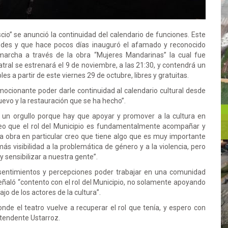
cio” se anunció la continuidad del calendario de funciones. Este
cedes y que hace pocos días inauguró el afamado y reconocido
 marcha a través de la obra “Mujeres Mandarinas” la cual fue
tral se estrenará el 9 de noviembre, a las 21:30, y contendrá un
les a partir de este viernes 29 de octubre, libres y gratuitas.
ocionante poder darle continuidad al calendario cultural desde
nuevo y la restauración que se ha hecho”.
s un orgullo porque hay que apoyar y promover a la cultura en
 Creo que el rol del Municipio es fundamentalmente acompañar y
ta obra en particular creo que tiene algo que es muy importante
ás visibilidad a la problemática de género y a la violencia, pero
y sensibilizar a nuestra gente”.
sentimientos y percepciones poder trabajar en una comunidad
ñaló “contento con el rol del Municipio, no solamente apoyando
jo de los actores de la cultura”.
de el teatro vuelve a recuperar el rol que tenía, y espero con
ntendente Ustarroz.