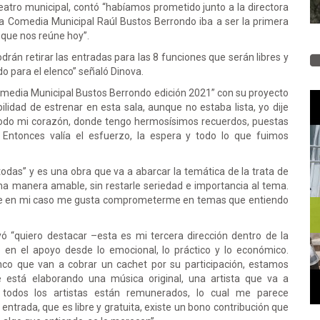
teatro municipal, contó “habíamos prometido junto a la directora
 la Comedia Municipal Raúl Bustos Berrondo iba a ser la primera
o que nos reúne hoy”.
odrán retirar las entradas para las 8 funciones que serán libres y
do para el elenco” señaló Dinova.
omedia Municipal Bustos Berrondo edición 2021” con su proyecto
lidad de estrenar en esta sala, aunque no estaba lista, yo dije
 todo mi corazón, donde tengo hermosísimos recuerdos, puestas
 Entonces valía el esfuerzo, la espera y todo lo que fuimos
todas” y es una obra que va a abarcar la temática de la trata de
na manera amable, sin restarle seriedad e importancia al tema.
de en mi caso me gusta comprometerme en temas que entiendo
ó “quiero destacar –esta es mi tercera dirección dentro de la
en el apoyo desde lo emocional, lo práctico y lo económico.
co que van a cobrar un cachet por su participación, estamos
 está elaborando una música original, una artista que va a
 todos los artistas están remunerados, lo cual me parece
entrada, que es libre y gratuita, existe un bono contribución que