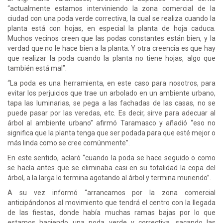
“actualmente estamos interviniendo la zona comercial de la
ciudad con una poda verde correctiva, la cual se realiza cuando la
planta está con hojas, en especial la planta de hoja caduca.
Muchos vecinos creen que las podas constantes están bien, y la
verdad que no le hace bien a la planta. Y otra creencia es que hay
que realizar la poda cuando la planta no tiene hojas, algo que
también está mal”.
“La poda es una herramienta, en este caso para nosotros, para
evitar los perjuicios que trae un arbolado en un ambiente urbano,
tapa las luminarias, se pega a las fachadas de las casas, no se
puede pasar por las veredas, etc. Es decir, sirve para adecuar al
árbol al ambiente urbano” afirmó Taramasco y añadió “eso no
significa que la planta tenga que ser podada para que esté mejor o
más linda como se cree comúnmente”.
En este sentido, aclaró “cuando la poda se hace seguido o como
se hacía antes que se eliminaba casi en su totalidad la copa del
árbol, a la larga lo termina agotando al árbol y termina muriendo”.
A su vez informó “arrancamos por la zona comercial
anticipándonos al movimiento que tendrá el centro con la llegada
de las fiestas, donde había muchas ramas bajas por lo que
estamos haciendo una poda verde y correctiva, sacando las