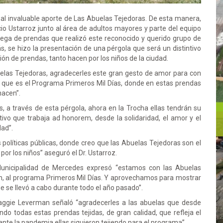
 al invaluable aporte de Las Abuelas Tejedoras. De esta manera,
io Ustarroz junto al área de adultos mayores y parte del equipo
rega de prendas que realizó este reconocido y querido grupo de
s, se hizo la presentación de una pérgola que será un distintivo
ción de prendas, tanto hacen por los niños de la ciudad.
buelas Tejedoras, agradecerles este gran gesto de amor para con
 que es el Programa Primeros Mil Días, donde en estas prendas
 hacen”.
s, a través de esta pérgola, ahora en la Trocha ellas tendrán su
itivo que trabaja ad honorem, desde la solidaridad, el amor y el
dad”.
líticas públicas, donde creo que las Abuelas Tejedoras son el
or los niños” aseguró el Dr. Ustarroz.
 Municipalidad de Mercedes expresó “estamos con las Abuelas
n, al programa Primeros Mil Días. Y aprovechamos para mostrar
ue se llevó a cabo durante todo el año pasado”.
aggie Leverman señaló “agradecerles a las abuelas que desde
todas estas prendas tejidas, de gran calidad, que refleja el
ante la pandemia ellas siguieron tejiendo para el programa”.