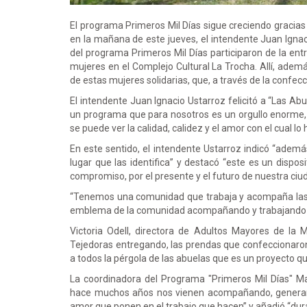
El programa Primeros Mil Días sigue creciendo gracias
en la mañana de este jueves, el intendente Juan Ignac
del programa Primeros Mil Días participaron de la ent
mujeres en el Complejo Cultural La Trocha. Allí, ademá
de estas mujeres solidarias, que, a través de la confec
El intendente Juan Ignacio Ustarroz felicitó a “Las A
un programa que para nosotros es un orgullo enorme,
se puede ver la calidad, calidez y el amor con el cual lo
En este sentido, el intendente Ustarroz indicó “ademá
lugar que las identifica” y destacó “este es un dispos
compromiso, por el presente y el futuro de nuestra ciu
“Tenemos una comunidad que trabaja y acompaña las po
emblema de la comunidad acompañando y trabajando p
Victoria Odell, directora de Adultos Mayores de la
Tejedoras entregando, las prendas que confeccionaro
a todos la pérgola de las abuelas que es un proyecto q
La coordinadora del Programa "Primeros Mil Días" M
hace muchos años nos vienen acompañando, generando 
amor que ponen en el trabajo que hacen” y añadió “dur