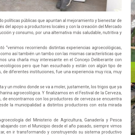
 políticas públicas que apuntan al mejoramiento y bienestar de
vés del apoyo a productores locales y con la creación del Mercado
cción y consumo, por una alternativa más saludable, nutritiva y
ontó “venimos recorriendo distintas experiencias agroecológicas,
l, como así también un tambo con las mismas características que
os una charla muy interesante en el Concejo Deliberante con
oecológicos pero que han escuchado y están con algún tipo de
s, de diferentes instituciones, fue una experiencia muy rica, muy
a y un molino donde se va a moler, justamente, los trigos que ya
 harina agroecológica. Y finalizamos en el Festival de la Cerveza,
, de encontrarnos con los productores de cerveza se encuentra
sde la municipalidad a distintos productores con esta mirada
groecología del Ministerio de Agricultura, Ganadería y Pesca
rabajando con el Municipio desde el año pasado, siempre vimos
r, en ir transformando y construyendo su sistema productivo