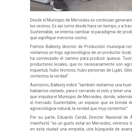
Desde el Municipio de Mercedes se continúan generando
los vecinos. Es así como desde hace un tiempo, y a tra
Sustentable, se intenta cambiar el paradigma de produ
que signifique menores costos.
Patricio Ballesty, director de Producción municipal c
visitamos un trigo agroecológico de un productor loca
ha comenzado el camino para producir quesos. Tuvim
productores locales, que no necesariamente son agr
inquietud, hubo técnicos, hubo personas de Luján, Gile
contentos la verdad”.
Asimismo, Ballesty indicó “también visitamos una huert
habíamos visitado, para ir cerrando el ciclo y tener una
que impulsa el Municipio de Mercedes, donde, además
el mercado Sustentable, un espacio que se brinda de
agroecológica natural, la verdad que muy contentos”.
Por su parte, Eduardo Cerdá, Director Nacional de A
manifestó “es un gusto estar en Mercedes, venimos t
en esta ciudad una empatía, una búsqueda de avanza