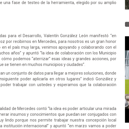
e una fase de testeo de la herramienta, elegido por su amplio
das para el Desarrollo, Valentín González León manifestó “en
oz por recibirnos en Mercedes, para nosotros es un gran honor
o en el país muy larga, venimos apoyando y colaborando con el
os años” y apuntó “la idea de colaboración con los Municipio
s cómo podemos “aterrizar” esas ideas y grandes acciones, por
s que se tienen en muchos municipios y ciudades”.
eran un conjunto de datos para llegar a mejores soluciones, donde
onsiguiente poder aplicarla en otros lugares” indicó González y
 poder trabajar con ustedes y esperamos que la colaboración
lidad de Mercedes contó “la idea es poder articular una mirada
generar insumos y conocimientos que puedan ser conjugados con
y lindo porque nos permite trabajar nuestra concepción local
na institución internacional” y apuntó “en marzo vamos a poder