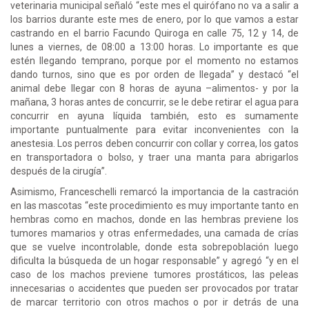
veterinaria municipal señaló “este mes el quirófano no va a salir a
los barrios durante este mes de enero, por lo que vamos a estar
castrando en el barrio Facundo Quiroga en calle 75, 12 y 14, de
lunes a viernes, de 08:00 a 13:00 horas. Lo importante es que
estén llegando temprano, porque por el momento no estamos
dando turnos, sino que es por orden de llegada” y destacó “el
animal debe llegar con 8 horas de ayuna –alimentos- y por la
mañana, 3 horas antes de concurrir, se le debe retirar el agua para
concurrir en ayuna líquida también, esto es sumamente
importante puntualmente para evitar inconvenientes con la
anestesia. Los perros deben concurrir con collar y correa, los gatos
en transportadora o bolso, y traer una manta para abrigarlos
después de la cirugía”.
Asimismo, Franceschelli remarcó la importancia de la castración
en las mascotas “este procedimiento es muy importante tanto en
hembras como en machos, donde en las hembras previene los
tumores mamarios y otras enfermedades, una camada de crías
que se vuelve incontrolable, donde esta sobrepoblación luego
dificulta la búsqueda de un hogar responsable” y agregó “y en el
caso de los machos previene tumores prostáticos, las peleas
innecesarias o accidentes que pueden ser provocados por tratar
de marcar territorio con otros machos o por ir detrás de una