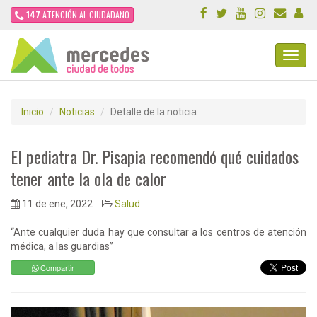
147
ATENCIÓN AL CIUDADANO
Toggl
Navig
Inicio
Noticias
Detalle de la noticia
El pediatra Dr. Pisapia recomendó qué cuidados
tener ante la ola de calor
11 de ene, 2022
Salud
“Ante cualquier duda hay que consultar a los centros de atención
médica, a las guardias”
Compartir