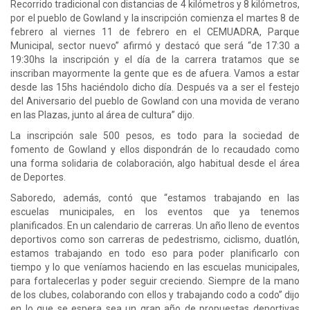
Recorrido tradicional con distancias de 4 kilómetros y 8 kilómetros,
por el pueblo de Gowland y la inscripción comienza el martes 8 de
febrero al viernes 11 de febrero en el CEMUADRA, Parque
Municipal, sector nuevo” afirmó y destacó que será “de 17:30 a
19:30hs la inscripción y el día de la carrera tratamos que se
inscriban mayormente la gente que es de afuera. Vamos a estar
desde las 15hs haciéndolo dicho día. Después va a ser el festejo
del Aniversario del pueblo de Gowland con una movida de verano
en las Plazas, junto al área de cultura” dijo.
La inscripción sale 500 pesos, es todo para la sociedad de
fomento de Gowland y ellos dispondrán de lo recaudado como
una forma solidaria de colaboración, algo habitual desde el área
de Deportes.
Saboredo, además, contó que “estamos trabajando en las
escuelas municipales, en los eventos que ya tenemos
planificados. En un calendario de carreras. Un año lleno de eventos
deportivos como son carreras de pedestrismo, ciclismo, duatlón,
estamos trabajando en todo eso para poder planificarlo con
tiempo y lo que veníamos haciendo en las escuelas municipales,
para fortalecerlas y poder seguir creciendo. Siempre de la mano
de los clubes, colaborando con ellos y trabajando codo a codo” dijo
en lo que se espera sea un gran año de propuestas deportivas