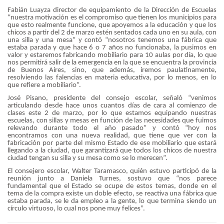
Fabián Luayza director de equipamiento de la Dirección de Escuelas
“nuestra motivación es el compromiso que tienen los municipios para
que esto realmente funcione, que apoyemos a la educación y que los
chicos a partir del 2 de marzo estén sentados cada uno en su aula, con
una silla y una mesa” y contó “nosotros tenemos una fábrica que
estaba parada y que hace 6 o 7 años no funcionaba, la pusimos en
valor y estaremos fabricando mobiliario para 10 aulas por día, lo que
nos permitirá salir de la emergencia en la que se encuentra la provincia
de Buenos Aires, sino, que además, iremos paulatinamente,
resolviendo las falencias en materia educativa, por lo menos, en lo
que refiere a mobiliario”.
José Pisano, presidente del consejo escolar, señaló “venimos
articulando desde hace unos cuantos días de cara al comienzo de
clases este 2 de marzo, por lo que estamos equipando nuestras
escuelas, con sillas y mesas en función de las necesidades que fuimos
relevando durante todo el año pasado” y contó “hoy nos
encontramos con una nueva realidad, que tiene que ver con la
fabricación por parte del mismo Estado de ese mobiliario que estará
llegando a la ciudad, que garantizará que todos los chicos de nuestra
ciudad tengan su silla y su mesa como se lo merecen”.
El consejero escolar, Walter Taramasco, quién estuvo participó de la
reunión junto a Daniela Turnes, sostuvo que “nos parece
fundamental que el Estado se ocupe de estos temas, donde en el
tema de la compra existe un doble efecto, se reactiva una fábrica que
estaba parada, se le da empleo a la gente, lo que termina siendo un
círculo virtuoso, lo cual nos pone muy felices”.