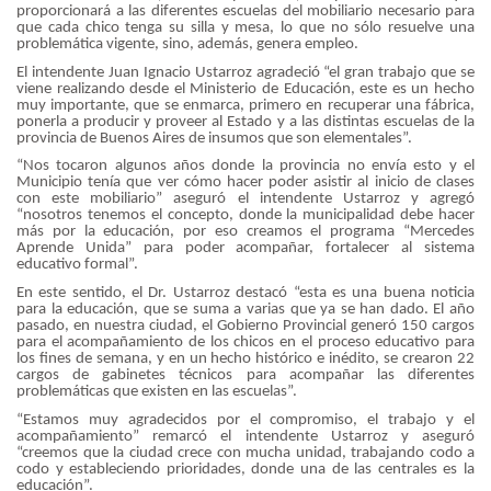
proporcionará a las diferentes escuelas del mobiliario necesario para
que cada chico tenga su silla y mesa, lo que no sólo resuelve una
problemática vigente, sino, además, genera empleo.
El intendente Juan Ignacio Ustarroz agradeció “el gran trabajo que se
viene realizando desde el Ministerio de Educación, este es un hecho
muy importante, que se enmarca, primero en recuperar una fábrica,
ponerla a producir y proveer al Estado y a las distintas escuelas de la
provincia de Buenos Aires de insumos que son elementales”.
“Nos tocaron algunos años donde la provincia no envía esto y el
Municipio tenía que ver cómo hacer poder asistir al inicio de clases
con este mobiliario” aseguró el intendente Ustarroz y agregó
“nosotros tenemos el concepto, donde la municipalidad debe hacer
más por la educación, por eso creamos el programa “Mercedes
Aprende Unida” para poder acompañar, fortalecer al sistema
educativo formal”.
En este sentido, el Dr. Ustarroz destacó “esta es una buena noticia
para la educación, que se suma a varias que ya se han dado. El año
pasado, en nuestra ciudad, el Gobierno Provincial generó 150 cargos
para el acompañamiento de los chicos en el proceso educativo para
los fines de semana, y en un hecho histórico e inédito, se crearon 22
cargos de gabinetes técnicos para acompañar las diferentes
problemáticas que existen en las escuelas”.
“Estamos muy agradecidos por el compromiso, el trabajo y el
acompañamiento” remarcó el intendente Ustarroz y aseguró
“creemos que la ciudad crece con mucha unidad, trabajando codo a
codo y estableciendo prioridades, donde una de las centrales es la
educación”.