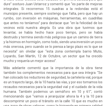
dure” sostuvo Juan Ustarroz y comentó que “es parte de mejoras
integrales. Si recorremos 15 cuadras a la redondas está el
municipio presente, siempre sostengo que falta, pero que hay un
rumbo, con inversión en máquinas, herramientas, en cuadrillas
que antes no teníamos” para destacar que “en la felicidad de los
vecinos está nuestra alegría. Es una obra que tuvimos que
levantar, se había hecho hace poco tiempo, pero se había
destruido y termina siendo más peligrosa que un camino de tierra
y la hicimos en hormigón, como todo, siendo una inversión un poco
más onerosa, pero cuando se lo piensa a largo plazo es lo que se
necesita” sin olvidar que “esta zona contempla barrio Mutis,
Lopardo, San Martín, 12 de Octubre, un sector que ha crecido
mucho y requería un mejor acceso”.
Más adelante comentó que la importancia de la obra tiene
también los complementos necesarios para que sea íntegra. “Se
han colocado los reductores de seguridad, la cartelería vial, porque
es un trayecto largo, de la 10 hasta las vías, y por eso tomamos los
recaudos necesarios para la seguridad vial y el cuidado de la vida
humana. También podemos un semáforo en 10 y 61”, contó
mencionando que “vamos a jerarquizar ahora la 4 y la 10 para
descomprimir un poco el tránsito en la calle 10 que es mucho en
una zona de obras valiosas, como la bicisenda en primera calidad