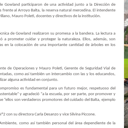
de Gowland participaron de una actividad junto a la Dirección de
 frente al Arroyo Balta, la reserva natural mercedina. El intendente
llano, Mauro Poleti, docentes y directivos de la institución.
Técnica de Gowland realizaron su promesa a la bandera. La lectura a
itó a prometer cuidar y proteger la naturaleza. Ellos, además, son
tas en la colocación de una importante cantidad de árboles en los
ente de Operaciones y Mauro Poleti, Gerente de Seguridad Vial de
lantadas, como así también un intercambio con las y los educandos,
lizar alguna actividad en conjunto.
u compromiso es fundamental para un futuro mejor, respetuoso del
tentable” y agradeció “a la escuela, por ser parte, por promover y
 “ellos son verdaderos promotores del cuidado del Balta, ejemplo
Nº2 con su directora Carla Desanzo y vice Silvina Piccone.
e Ambiente, como así también personal del área dependiente de la