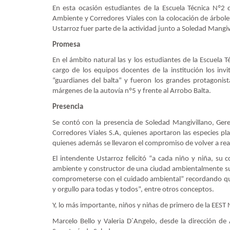
En esta ocasión estudiantes de la Escuela Técnica Nº2 
Ambiente y Corredores Viales con la colocación de árboles
Ustarroz fuer parte de la actividad junto a Soledad Mangivi
Promesa
En el ámbito natural las y los estudiantes de la Escuela 
cargo de los equipos docentes de la institución los inv
“guardianes del balta” y fueron los grandes protagonis
márgenes de la autovía nº5 y frente al Arrobo Balta.
Presencia
Se contó con la presencia de Soledad Mangivillano, Ger
Corredores Viales S.A, quienes aportaron las especies p
quienes además se llevaron el compromiso de volver a rea
El intendente Ustarroz felicitó “a cada niño y niña, s
ambiente y constructor de una ciudad ambientalmente sus
comprometerse con el cuidado ambiental” recordando que
y orgullo para todas y todos”, entre otros conceptos.
Y, lo más importante, niños y niñas de primero de la EEST 
Marcelo Bello y Valeria D´Angelo, desde la dirección d