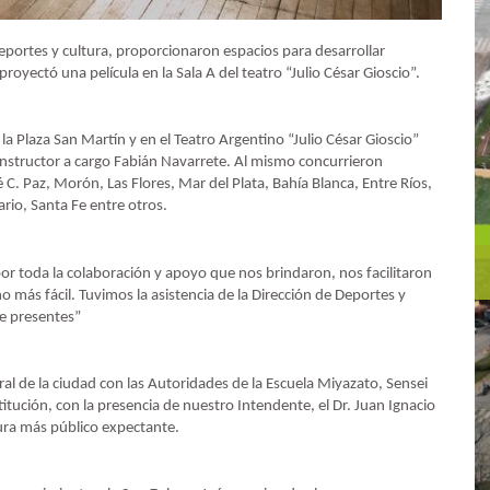
deportes y cultura, proporcionaron espacios para desarrollar
proyectó una película en la Sala A del teatro “Julio César Gioscio”.
a Plaza San Martín y en el Teatro Argentino “Julio César Gioscio”
Instructor a cargo Fabián Navarrete. Al mismo concurrieron
é C. Paz, Morón, Las Flores, Mar del Plata, Bahía Blanca, Entre Ríos,
sario, Santa Fe entre otros.
r toda la colaboración y apoyo que nos brindaron, nos facilitaron
más fácil. Tuvimos la asistencia de la Dirección de Deportes y
de presentes”
tral de la ciudad con las Autoridades de la Escuela Miyazato, Sensei
tución, con la presencia de nuestro Intendente, el Dr. Juan Ignacio
ltura más público expectante.