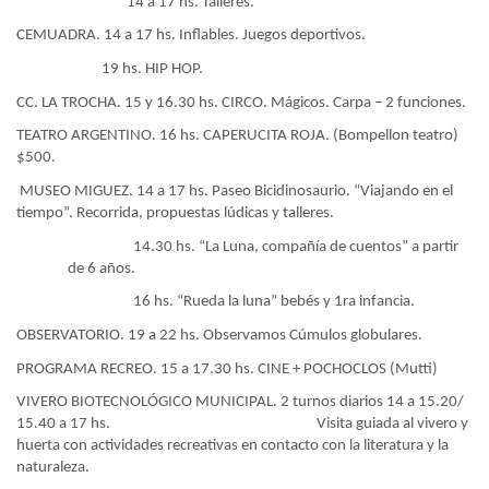
14 a 17 hs. Talleres.
CEMUADRA. 14 a 17 hs. Inflables. Juegos deportivos.
19 hs. HIP HOP.
CC. LA TROCHA. 15 y 16.30 hs. CIRCO. Mágicos. Carpa – 2 funciones.
TEATRO ARGENTINO. 16 hs. CAPERUCITA ROJA. (Bompellon teatro)
$500.
MUSEO MIGUEZ. 14 a 17 hs. Paseo Bicidinosaurio. “Viajando en el
tiempo”. Recorrida, propuestas lúdicas y talleres.
14.30 hs. “La Luna, compañía de cuentos” a partir
de 6 años.
16 hs. “Rueda la luna” bebés y 1ra infancia.
OBSERVATORIO. 19 a 22 hs. Observamos Cúmulos globulares.
PROGRAMA RECREO. 15 a 17.30 hs. CINE + POCHOCLOS (Mutti)
VIVERO BIOTECNOLÓGICO MUNICIPAL. 2 turnos diarios 14 a 15.20/
15.40 a 17 hs.
Visita guiada al vivero y
huerta con actividades recreativas en contacto con la literatura y la
naturaleza.