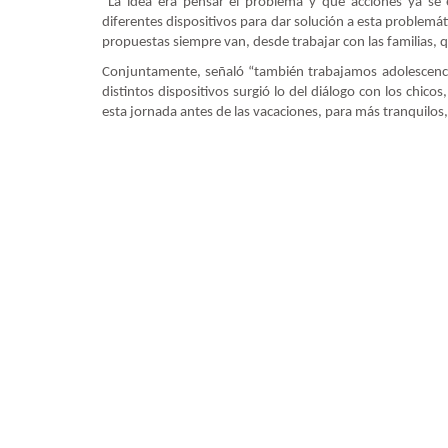
“La idea era pensar el problema y qué acciones ya se
diferentes dispositivos para dar solución a esta problemá
propuestas siempre van, desde trabajar con las familias, 
Conjuntamente, señaló “también trabajamos adolescenci
distintos dispositivos surgió lo del diálogo con los chico
esta jornada antes de las vacaciones, para más tranquilos