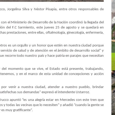
cco, Jorgelina Silva y Néstor Pisapia, entre otros responsables de
on el Ministerio de Desarrollo de la Nación coordinó la llegada del
tación del F.C Sarmiento, este jueves 25 de agosto y se quedará en
s prestaciones, entre ellas, oftalmología, ginecología, enfermería,
otros es un orgullo y un honor que estén en nuestra ciudad porque
ervicio de salud y de atención en el ámbito de desarrollo social” y
e recorre todo nuestro país y hace patria en parajes que necesitan
ar del momento que se vive, el Estado está presente, trabajando,
e tenemos, y en el marco de esta unidad de concepciones y acción
 por venir a nuestra ciudad, atender a nuestro pueblo, brindar
 satisfechas sus demandas” expresó el intendente Ustarroz.
io Trucco apuntó “es una alegría estar en Mercedes con este tren que
os y todas las vecinas que lo necesiten” y añadió “cuando la gente se
y es muy gratificante”.