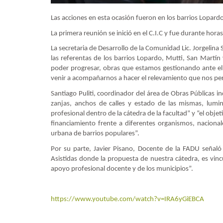
Las acciones en esta ocasión fueron en los barrios Lopard
La primera reunión se inició en el C.I.C y fue durante ho
La secretaria de Desarrollo de la Comunidad Lic. Jorgelina 
las referentas de los barrios Lopardo, Mutti, San Martín
poder progresar, obras que estamos gestionando ante el 
venir a acompañarnos a hacer el relevamiento que nos per
Santiago Puliti, coordinador del área de Obras Públicas in
zanjas, anchos de calles y estado de las mismas, lumi
profesional dentro de la cátedra de la facultad” y “el objet
financiamiento frente a diferentes organismos, nacional
urbana de barrios populares”.
Por su parte, Javier Pisano, Docente de la FADU señaló 
Asistidas donde la propuesta de nuestra cátedra, es vinc
apoyo profesional docente y de los municipios”.
https://www.youtube.com/watch?v=IRA6yGiEBCA