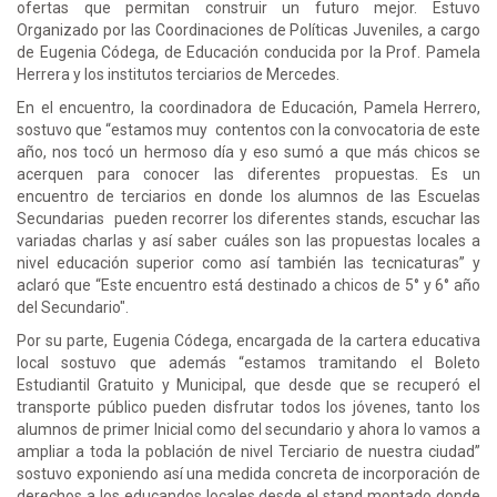
ofertas que permitan construir un futuro mejor. Estuvo
Organizado por las Coordinaciones de Políticas Juveniles, a cargo
de Eugenia Códega, de Educación conducida por la Prof. Pamela
Herrera y los institutos terciarios de Mercedes.
En el encuentro, la coordinadora de Educación, Pamela Herrero,
sostuvo que “estamos muy contentos con la convocatoria de este
año, nos tocó un hermoso día y eso sumó a que más chicos se
acerquen para conocer las diferentes propuestas. Es un
encuentro de terciarios en donde los alumnos de las Escuelas
Secundarias pueden recorrer los diferentes stands, escuchar las
variadas charlas y así saber cuáles son las propuestas locales a
nivel educación superior como así también las tecnicaturas” y
aclaró que “Este encuentro está destinado a chicos de 5° y 6° año
del Secundario".
Por su parte, Eugenia Códega, encargada de la cartera educativa
local sostuvo que además “estamos tramitando el Boleto
Estudiantil Gratuito y Municipal, que desde que se recuperó el
transporte público pueden disfrutar todos los jóvenes, tanto los
alumnos de primer Inicial como del secundario y ahora lo vamos a
ampliar a toda la población de nivel Terciario de nuestra ciudad”
sostuvo exponiendo así una medida concreta de incorporación de
derechos a los educandos locales desde el stand montado donde