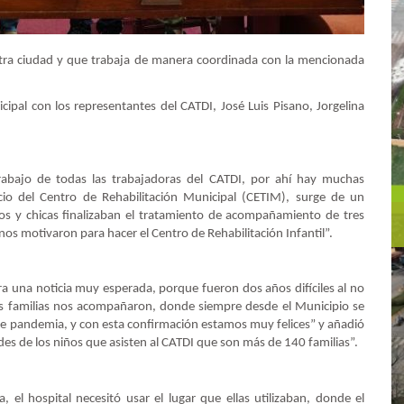
stra ciudad y que trabaja de manera coordinada con la mencionada
cipal con los representantes del CATDI, José Luis Pisano, Jorgelina
trabajo de todas las trabajadoras del CATDI, por ahí hay muchas
cio del Centro de Rehabilitación Municipal (CETIM), surge de un
 y chicas finalizaban el tratamiento de acompañamiento de tres
 nos motivaron para hacer el Centro de Rehabilitación Infantil”.
ra una noticia muy esperada, porque fueron dos años difíciles al no
as familias nos acompañaron, donde siempre desde el Municipio se
 de pandemia, y con esta confirmación estamos muy felices” y añadió
ades de los niños que asisten al CATDI que son más de 140 familias”.
 el hospital necesitó usar el lugar que ellas utilizaban, donde el