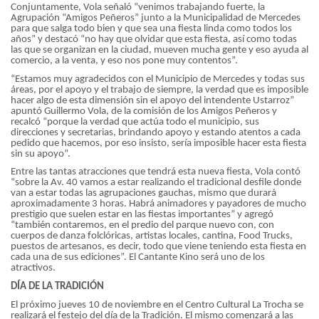
Conjuntamente, Vola señaló “venimos trabajando fuerte, la
Agrupación “Amigos Peñeros” junto a la Municipalidad de Mercedes
para que salga todo bien y que sea una fiesta linda como todos los
años” y destacó “no hay que olvidar que esta fiesta, así como todas
las que se organizan en la ciudad, mueven mucha gente y eso ayuda al
comercio, a la venta, y eso nos pone muy contentos”.
“Estamos muy agradecidos con el Municipio de Mercedes y todas sus
áreas, por el apoyo y el trabajo de siempre, la verdad que es imposible
hacer algo de esta dimensión sin el apoyo del intendente Ustarroz”
apuntó Guillermo Vola, de la comisión de los Amigos Peñeros y
recalcó “porque la verdad que actúa todo el municipio, sus
direcciones y secretarias, brindando apoyo y estando atentos a cada
pedido que hacemos, por eso insisto, sería imposible hacer esta fiesta
sin su apoyo”.
Entre las tantas atracciones que tendrá esta nueva fiesta, Vola contó
“sobre la Av. 40 vamos a estar realizando el tradicional desfile donde
van a estar todas las agrupaciones gauchas, mismo que durará
aproximadamente 3 horas. Habrá animadores y payadores de mucho
prestigio que suelen estar en las fiestas importantes” y agregó
“también contaremos, en el predio del parque nuevo con, con
cuerpos de danza folclóricas, artistas locales, cantina, Food Trucks,
puestos de artesanos, es decir, todo que viene teniendo esta fiesta en
cada una de sus ediciones”. El Cantante Kino será uno de los
atractivos.
DÍA DE LA TRADICIÓN
El próximo jueves 10 de noviembre en el Centro Cultural La Trocha se
realizará el festejo del día de la Tradición. El mismo comenzará a las