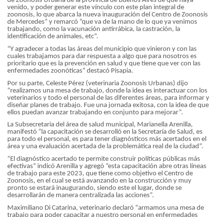
de Zoonosis Urbana de la provincia de Buenos Aires de que haya
venido, y poder generar este vínculo con este plan integral de
zoonosis, lo que abarca la nueva inauguración del Centro de Zoonosis
de Mercedes” y remarcó “que va de la mano de lo que ya venimos
trabajando, como la vacunación antirrábica, la castración, la
identificación de animales, etc”.
“Y agradecer a todas las áreas del municipio que vinieron y con las
cuales trabajamos para dar respuesta a algo que para nosotros es
prioritario que es la prevención en salud y que tiene que ver con las
enfermedades zoonóticas” destacó Pisapia.
Por su parte, Celeste Pérez (veterinaria Zoonosis Urbanas) dijo
“realizamos una mesa de trabajo, donde la idea es interactuar con los
veterinarios y todo el personal de las diferentes áreas, para informar y
diseñar planes de trabajo. Fue una jornada exitosa, con la idea de que
ellos puedan avanzar trabajando en conjunto para mejorar”.
La Subsecretaria del área de salud municipal, Marianella Arenilla,
manifestó “la capacitación se desarrolló en la Secretaría de Salud, es
para todo el personal, es para tener diagnósticos más acertados en el
área y una evaluación acertada de la problemática real de la ciudad”.
“El diagnóstico acertado te permite construir políticas públicas más
efectivas” indicó Arenilla y agregó “esta capacitación abre otras líneas
de trabajo para este 2023, que tiene como objetivo el Centro de
Zoonosis, en el cual se está avanzando en la construcción y muy
pronto se estará inaugurando, siendo este el lugar, donde se
desarrollarán de manera centralizada las acciones”.
Maximiliano Di Catarina, veterinario declaró “armamos una mesa de
trabajo para poder capacitar a nuestro personal en enfermedades