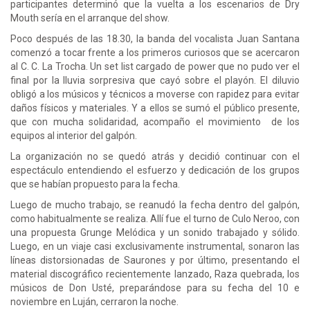
participantes determinó que la vuelta a los escenarios de Dry
Mouth sería en el arranque del show.
Poco después de las 18.30, la banda del vocalista Juan Santana
comenzó a tocar frente a los primeros curiosos que se acercaron
al C. C. La Trocha. Un set list cargado de power que no pudo ver el
final por la lluvia sorpresiva que cayó sobre el playón. El diluvio
obligó a los músicos y técnicos a moverse con rapidez para evitar
daños físicos y materiales. Y a ellos se sumó el público presente,
que con mucha solidaridad, acompaño el movimiento de los
equipos al interior del galpón.
La organización no se quedó atrás y decidió continuar con el
espectáculo entendiendo el esfuerzo y dedicación de los grupos
que se habían propuesto para la fecha.
Luego de mucho trabajo, se reanudó la fecha dentro del galpón,
como habitualmente se realiza. Allí fue el turno de Culo Neroo, con
una propuesta Grunge Melódica y un sonido trabajado y sólido.
Luego, en un viaje casi exclusivamente instrumental, sonaron las
líneas distorsionadas de Saurones y por último, presentando el
material discográfico recientemente lanzado, Raza quebrada, los
músicos de Don Usté, preparándose para su fecha del 10 e
noviembre en Luján, cerraron la noche.