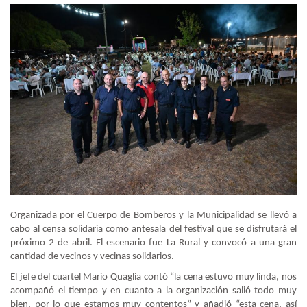
Organizada por el Cuerpo de Bomberos y la Municipalidad se llevó a
cabo al censa solidaria como antesala del festival que se disfrutará el
próximo 2 de abril. El escenario fue La Rural y convocó a una gran
cantidad de vecinos y vecinas solidarios.
El jefe del cuartel Mario Quaglia contó “la cena estuvo muy linda, nos
acompañó el tiempo y en cuanto a la organización salió todo muy
bien, por lo que estamos muy contentos” y añadió “esta cena, así