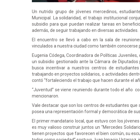
Un nutrido grupo de jóvenes mercedinos, estudiante
Municipal. La solidaridad, el trabajo institucional co
subsidio para que puedan realizar tareas en benefici
además, de seguir trabajando en diversas actividades.
El encuentro se llevó a cabo en la sala de reunion
vinculados a nuestra ciudad como también conocerse 
Eugenia Códega, Coordinadora de Políticas Juveniles
un subsidio gestionado ante la Cámara de Diputados
busca incentivar a nuestros centros de estudiantes
trabajando en proyectos solidarios, o actividades dent
contó “fortaleciendo el trabajo que hacen durante el añ
“Juventud” se viene reuniendo durante todo el año con
mencionaron.
Vale destacar que son los centros de estudiantes que s
posea una representación formal y democrática de sus
El primer mandatario local, que estuvo con los jóvene
es muy valioso construir juntos un “Mercedes Solidari
tienen proyectos que favorecen el bien común, su escue
todos como sociedad” sostuvo Juan Ignacio Ustarroz,