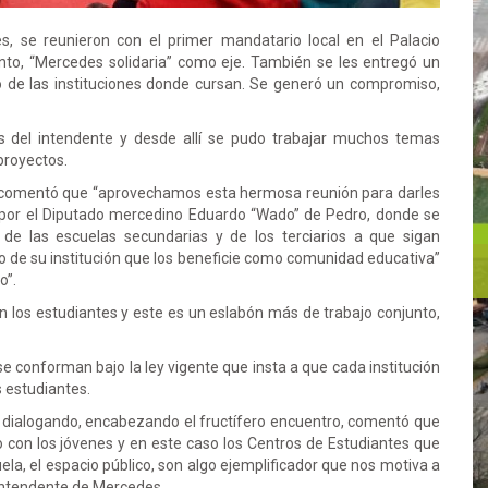
s, se reunieron con el primer mandatario local en el Palacio
njunto, “Mercedes solidaria” como eje. También se les entregó un
o de las instituciones donde cursan. Se generó un compromiso,
es del intendente y desde allí se pudo trabajar muchos temas
proyectos.
, comentó que “aprovechamos esta hermosa reunión para darles
 por el Diputado mercedino Eduardo “Wado” de Pedro, donde se
 de las escuelas secundarias y de los terciarios a que sigan
ro de su institución que los beneficie como comunidad educativa”
o”.
 los estudiantes y este es un eslabón más de trabajo conjunto,
e conforman bajo la ley vigente que insta a que cada institución
 estudiantes.
s dialogando, encabezando el fructífero encuentro, comentó que
o con los jóvenes y en este caso los Centros de Estudiantes que
la, el espacio público, son algo ejemplificador que nos motiva a
 intendente de Mercedes