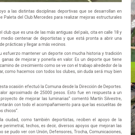
 a las distintas disciplinas deportivas que se desarrollan en
e Paleta del Club Mercedes para realizar mejoras estructurales
 club que es una de las más antiguas del país, cita en calle 18 y
e medio centenar de deportistas y que está pronta a abrir una
 de prácticas y llegar a más vecinos.
 su esfuerzo mantener un deporte con mucha historia y tradición
n ganas de mejorar y ponerla en valor. Es un deporte que tiene
amino de crecimiento como se ve con el trabajo alrededor de la
dar, como hacemos con todos los clubes, sin duda será muy bien
esta ocasión efectuó la Comuna desde la Dirección de Deportes.
valor aproximado de 25000 pesos. Esto fue en respuesta a un
 proyecto de mejorar las luminarias” comentó Martín Silvestre,
ontarán con todo el acompañamiento para que las escuelitas de
s chicos”.
 la ciudad, como también deportistas, reciben el apoyo de la
 perimetral, techos, es decir, diversos apoyos que mejoran las
omo se pudo ver con Unión, Defensores, Trocha, Comunicaciones,