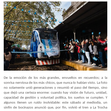
De la emoción de los más grandes, envueltos en recuerdos; a la
sonrisa nerviosa de los más chicos, que nunca lo habían visto. La foto
no solamente unió generaciones y resumió el paso del tiempo, sino
que dejó una certeza enorme: cuando hay visión de futuro, unidad,
capacidad de gestión y voluntad política, los sueños se cumplen. Y
algunos tienen un ruido inolvidable: este sábado al mediodía, un
sinfín de bocinazos anunció que, por fin, volvió el tren a La Trocha