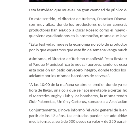
Esta festividad que mueve una gran cantidad de público de 
En este sentido, el director de turismo, Francisco Dinov
son muy altas, donde los productores quieren comercial
productores han elegido a Oscar Rosello como el nuevo e
que viene ayudándonos en la promoción, misma que la v
“Esta festividad mueve la economía no sólo de productore
por lo que esperamos que este fin de semana venga muc
Asimismo, el Director de Turismo manifestó “esta fiesta t
el Parque Municipal (parte nueva) aprovechando los esp
esta ocasión un patio cervecero integro, donde todos los 
adelante por los mismos hacedores de cerveza”.
“A las 10:00 de la mañana se abre el predio, donde ya se
hora de llegar, una cola que se hace inevitable a ciertas 
el Mercedes Rugby Club y los bomberos, la misma tendrá 
Club Palometas, Unión y Carteros, sumado a la Asociación 
Conjuntamente, Dinova informó “el valor general de la en
partir de los 12 años. Las entradas pueden ser adquirida
media jornada, será de 500 pesos su valor y de 250 para 