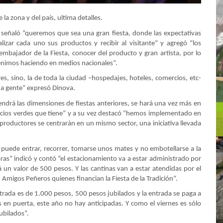
la zona y del país, ultima detalles.
a señaló “queremos que sea una gran fiesta, donde las expectativas
izar cada uno sus productos y recibir al visitante” y agregó “los
mbajador de la Fiesta, conocer del producto y gran artista, por lo
enimos haciendo en medios nacionales”.
s, sino, la de toda la ciudad –hospedajes, hoteles, comercios, etc-
ha gente” expresó Dinova.
endrá las dimensiones de fiestas anteriores, se hará una vez más en
acios verdes que tiene” y a su vez destacó “hemos implementado en
productores se centrarán en un mismo sector, una iniciativa llevada
 puede entrar, recorrer, tomarse unos mates y no embotellarse a la
horas” indicó y contó “el estacionamiento va a estar administrado por
un valor de 500 pesos. Y las cantinas van a estar atendidas por el
Amigos Peñeros quienes financian la Fiesta de la Tradición”.
trada es de 1.000 pesos, 500 pesos jubilados y la entrada se paga a
s en puerta, este año no hay anticipadas. Y como el viernes es sólo
jubilados”.