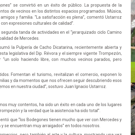
nes” se convirtió en un éxito de público. La propuesta de la
tos de vecinos en los distintos espacios programados. Música,
 amigos y familia. “La satisfacción es plena”, comentó Ustarroz
on expresiones culturales de calidad”.
 segunda tanda de actividades en el “jerarquizado ciclo Camino
ipalidad de Mercedes.
umó la Pulpería de Cacho Dicatarina, recientemente abierta y
sta legislativa del Dip. Révora y el siempre vigente Trompezón,
r “un solo haciendo libre, con muchos vecinos parados, pero
dos. Fomentan el turismo, revitalizan el comercio, exponen lo
familias y da momentos que nos ofrecen seguir descubriendo esos
enemos en nuestra ciudad”, sostuvo Juan Ignacio Ustarroz.
mos muy contentos, ha sido un éxito en cada uno de los lugares
rompezón y la verdad que la asistencia ha sido total”.
mentó que “los Bodegones tienen mucho que ver con Mercedes y
a y se encuentran muy arraigados” en todos nosotros.
mercios, pero también al arte y la cultura, mostrando una vez