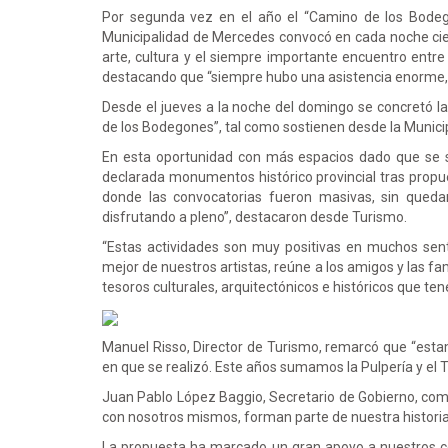
Por segunda vez en el año el “Camino de los Bodego
Municipalidad de Mercedes convocó en cada noche cien
arte, cultura y el siempre importante encuentro entre
destacando que “siempre hubo una asistencia enorme, c
Desde el jueves a la noche del domingo se concretó la
de los Bodegones”, tal como sostienen desde la Munic
En esta oportunidad con más espacios dado que se s
declarada monumentos histórico provincial tras propue
donde las convocatorias fueron masivas, sin queda
disfrutando a pleno”, destacaron desde Turismo.
“Estas actividades son muy positivas en muchos senti
mejor de nuestros artistas, reúne a los amigos y las 
tesoros culturales, arquitectónicos e históricos que t
Manuel Risso, Director de Turismo, remarcó que “esta
en que se realizó. Este años sumamos la Pulpería y el T
Juan Pablo López Baggio, Secretario de Gobierno, co
con nosotros mismos, forman parte de nuestra histori
La propuesta ha marcado un gran apoyo a nuestros co