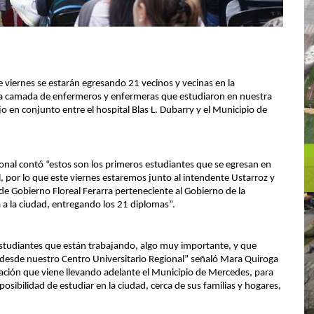
e viernes se estarán egresando 21 vecinos y vecinas en la
era camada de enfermeros y enfermeras que estudiaron en nuestra
o en conjunto entre el hospital Blas L. Dubarry y el Municipio de
onal contó “estos son los primeros estudiantes que se egresan en
, por lo que este viernes estaremos junto al intendente Ustarroz y
 de Gobierno Floreal Ferarra perteneciente al Gobierno de la
ra a la ciudad, entregando los 21 diplomas”.
 estudiantes que están trabajando, algo muy importante, y que
 desde nuestro Centro Universitario Regional” señaló Mara Quiroga
ización que viene llevando adelante el Municipio de Mercedes, para
sibilidad de estudiar en la ciudad, cerca de sus familias y hogares,