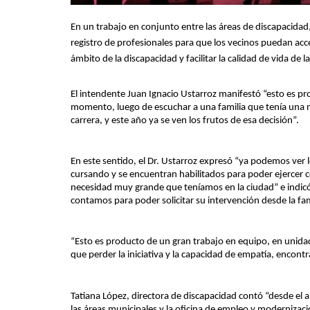
En un trabajo en conjunto entre las áreas de discapacidad
registro de profesionales para que los vecinos puedan acce
ámbito de la discapacidad y facilitar la calidad de vida de 
El intendente Juan Ignacio Ustarroz manifestó “esto es p
momento, luego de escuchar a una familia que tenía una 
carrera, y este año ya se ven los frutos de esa decisión”.
En este sentido, el Dr. Ustarroz expresó “ya podemos ver 
cursando y se encuentran habilitados para poder ejerce
necesidad muy grande que teníamos en la ciudad” e indicó
contamos para poder solicitar su intervención desde la fam
“Esto es producto de un gran trabajo en equipo, en unid
que perder la iniciativa y la capacidad de empatía, enco
Tatiana López, directora de discapacidad contó “desde e
las áreas municipales y la oficina de empleo y modernizaci