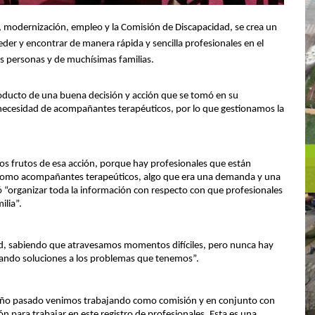
, modernización, empleo y la Comisión de Discapacidad, se crea un
der y encontrar de manera rápida y sencilla profesionales en el
las personas y de muchísimas familias.
roducto de una buena decisión y acción que se tomó en su
necesidad de acompañantes terapéuticos, por lo que gestionamos la
los frutos de esa acción, porque hay profesionales que están
r como acompañantes terapeúticos, algo que era una demanda y una
 “organizar toda la información con respecto con que profesionales
ilia”.
ad, sabiendo que atravesamos momentos difíciles, pero nunca hay
ntrando soluciones a los problemas que tenemos”.
l año pasado venimos trabajando como comisión y en conjunto con
ón para trabajar en este registro de profesionales. Esta es una