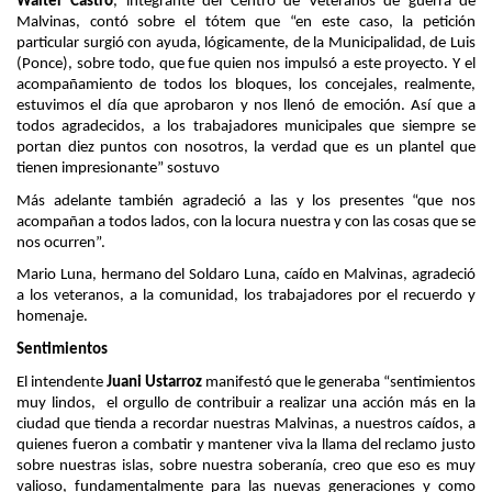
Walter Castro
, integrante del Centro de Veteranos de guerra de
Malvinas, contó sobre el tótem que “en este caso, la petición
particular surgió con ayuda, lógicamente, de la Municipalidad, de Luis
(Ponce), sobre todo, que fue quien nos impulsó a este proyecto. Y el
acompañamiento de todos los bloques, los concejales, realmente,
estuvimos el día que aprobaron y nos llenó de emoción. Así que a
todos agradecidos, a los trabajadores municipales que siempre se
portan diez puntos con nosotros, la verdad que es un plantel que
tienen impresionante” sostuvo
Más adelante también agradeció a las y los presentes “que nos
acompañan a todos lados, con la locura nuestra y con las cosas que se
nos ocurren”.
Mario Luna, hermano del Soldaro Luna, caído en Malvinas, agradeció
a los veteranos, a la comunidad, los trabajadores por el recuerdo y
homenaje.
Sentimientos
El intendente
Juani Ustarroz
manifestó que le generaba
“sentimientos
muy lindos, el orgullo de contribuir a realizar una acción más en la
ciudad que tienda a recordar nuestras Malvinas, a nuestros caídos, a
quienes fueron a combatir y mantener viva la llama del reclamo justo
sobre nuestras islas, sobre nuestra soberanía, creo que eso es muy
valioso, fundamentalmente para las nuevas generaciones y como