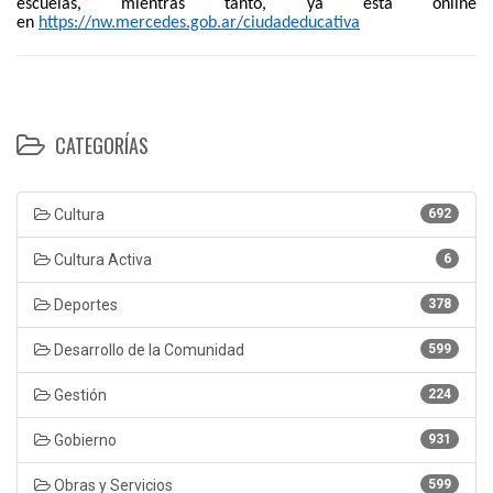
escuelas, mientras tanto, ya está online
en
https://nw.mercedes.gob.ar/ciudadeducativa
CATEGORÍAS
Cultura
692
Cultura Activa
6
Deportes
378
Desarrollo de la Comunidad
599
Gestión
224
Gobierno
931
Obras y Servicios
599