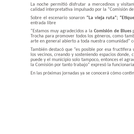
La noche permitió disfrutar a mercedinos y visita
calidad interpretativa impulsado por la “Comisión d
Sobre el escenario sonaron
“La vieja ruta”; “Etiqu
entrada libre
“Estamos muy agradecidos a la
Comisión de Blues
p
Trocha para promover todos los géneros, como también
arte en general abierto a toda nuestra comunidad” c
También destacó que “es posible por esa fructífera u
los vecinos, creando y sosteniendo espacios donde, c
puede y el municipio solo tampoco, entonces el agra
la Comisión por tanto trabajo” expresó la funcionaria
En las próximas jornadas ya se conocerá cómo contin