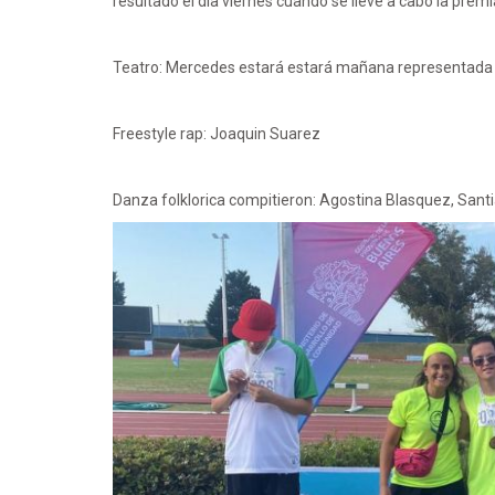
resultado el día viernes cuando se lleve a cabo la premi
Teatro: Mercedes estará estará mañana representada r
Freestyle rap: Joaquin Suarez
Danza folklorica compitieron: Agostina Blasquez, Sant