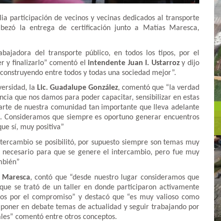
a participación de vecinos y vecinas dedicados al transporte
abezó la entrega de certificación junto a Matías Maresca,
ajadora del transporte público, en todos los tipos, por el
r y finalizarlo” comentó el
intendente Juan I. Ustarroz
y dijo
construyendo entre todos y todas una sociedad mejor”.
versidad, la
Lic. Guadalupe González
, comentó que “la verdad
ncia que nos damos para poder capacitar, sensibilizar en estas
arte de nuestra comunidad tan importante que lleva adelante
ad. Consideramos que siempre es oportuno generar encuentros
que sí, muy positiva”
intercambio se posibilitó, por supuesto siempre son temas muy
o necesario para que se genere el intercambio, pero fue muy
mbién”
s Maresca
, contó que “desde nuestro lugar consideramos que
que se trató de un taller en donde participaron activamente
dos por el compromiso” y destacó que “es muy valioso como
poner en debate temas de actualidad y seguir trabajando por
les” comentó entre otros conceptos.