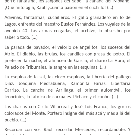
perro fantasma, los zanjones del Sapo, la cañada del Moyano.
¡Qué mitología, Raúl! ¡Cuánta pasión en el cuchillo! (…)
Adivinas, fantasmas, cuchilleros. El gallo granadero en lo de
Lagos, enfrente del maestro Bustos Fernández. Los yuyales de la
avenida 40. Las armas colgadas, el archivo, la obsesión por
saberlo todo. (…)
La parada de payador, el velorio de angelitos, los sucesos del
Atrio. El diablo, las brujas, los candiles con grasa de potro. El
jinete en la noche, el almacén de García, el diario La Hora, el
Palacio de Tribunales, la sangre en las esquinas. (…)
La esquina de la sal, las cinco esquinas, la librería del gallego
Díaz. Joaquina Piedrabuena, Ramonita Farías, Libertaria
Carrizo. La cancha de Arrillaga, el primer automóvil, los
lenocinios, la fábrica de carruajes. Pichaco y el cañón. (…)
Las charlas con Cirilo Villarreal y José Luis Franco, los gorros
colorados del Monte. Portero insigne del más acá y más allá del
pueblo. (…)
Recordar con vos, Raúl, recordar Mercedes, recordándote. Y