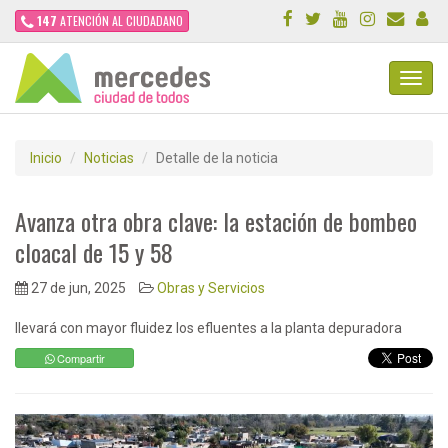
147
ATENCIÓN AL CIUDADANO
Toggl
Navig
Inicio
Noticias
Detalle de la noticia
Avanza otra obra clave: la estación de bombeo
cloacal de 15 y 58
27 de jun, 2025
Obras y Servicios
llevará con mayor fluidez los efluentes a la planta depuradora
Compartir