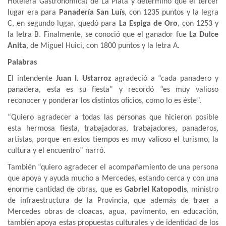
Hotelera Gastronómica) de La Plata y determinó que el tercer
lugar era para
Panadería San Luís
, con 1235 puntos y la legra
C, en segundo lugar, quedó para
La Espiga de Oro
, con 1253 y
la letra B. Finalmente, se conoció que el ganador fue
La Dulce
Anita
, de Miguel Huici, con 1800 puntos y la letra A.
Palabras
El intendente
Juan I. Ustarroz
agradeció a “cada panadero y
panadera, esta es su fiesta” y recordó “es muy valioso
reconocer y ponderar los distintos oficios, como lo es éste”.
“Quiero agradecer a todas las personas que hicieron posible
esta hermosa fiesta, trabajadoras, trabajadores, panaderos,
artistas, porque en estos tiempos es muy valioso el turismo, la
cultura y el encuentro” narró.
También “quiero agradecer el acompañamiento de una persona
que apoya y ayuda mucho a Mercedes, estando cerca y con una
enorme cantidad de obras, que es
Gabriel Katopodis
, ministro
de infraestructura de la Provincia, que además de traer a
Mercedes obras de cloacas, agua, pavimento, en educación,
también apoya estas propuestas culturales y de identidad de los