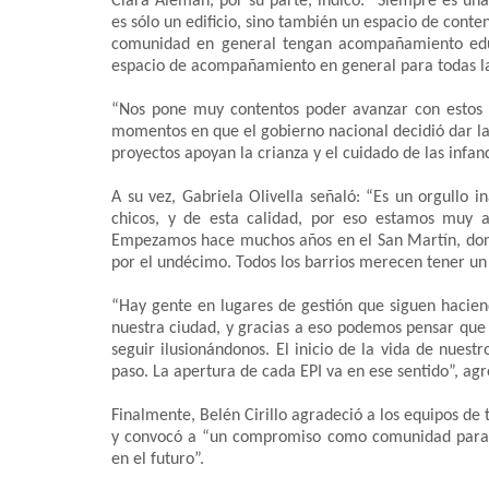
Clara Alemán, por su parte, indicó: “Siempre es una
es sólo un edificio, sino también un espacio de conten
comunidad en general tengan acompañamiento educ
espacio de acompañamiento en general para todas la
“Nos pone muy contentos poder avanzar con estos p
momentos en que el gobierno nacional decidió dar la 
proyectos apoyan la crianza y el cuidado de las infan
A su vez, Gabriela Olivella señaló: “Es un orgullo i
chicos, y de esta calidad, por eso estamos muy 
Empezamos hace muchos años en el San Martín, dond
por el undécimo. Todos los barrios merecen tener un
“Hay gente en lugares de gestión que siguen hacien
nuestra ciudad, y gracias a eso podemos pensar que
seguir ilusionándonos. El inicio de la vida de nue
paso. La apertura de cada EPI va en ese sentido”, agr
Finalmente, Belén Cirillo agradeció a los equipos d
y convocó a “un compromiso como comunidad para tra
en el futuro”.