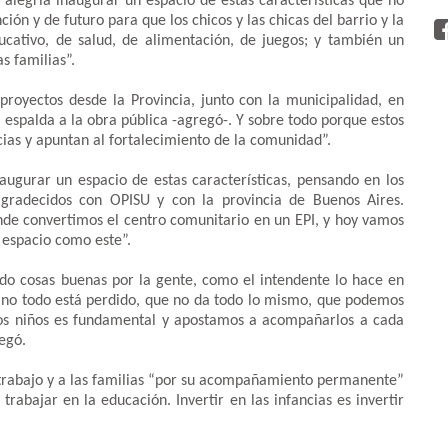
 alegría inaugurar un espacio de estas características que no
ción y de futuro para que los chicos y las chicas del barrio y la
ativo, de salud, de alimentación, de juegos; y también un
s familias”.
royectos desde la Provincia, junto con la municipalidad, en
espalda a la obra pública -agregó-. Y sobre todo porque estos
cias y apuntan al fortalecimiento de la comunidad”.
naugurar un espacio de estas características, pensando en los
agradecidos con OPISU y con la provincia de Buenos Aires.
e convertimos el centro comunitario en un EPI, y hoy vamos
 espacio como este”.
do cosas buenas por la gente, como el intendente lo hace en
 no todo está perdido, que no da todo lo mismo, que podemos
stros niños es fundamental y apostamos a acompañarlos a cada
egó.
e trabajo y a las familias “por su acompañamiento permanente”
bajar en la educación. Invertir en las infancias es invertir